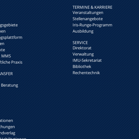
TERMINE & KARRIERE
Veranstaltungen
Stellenangebote
sgebiete
Iris-Runge-Programm
pen
Ausbildung
ngsplattform
SERVICE
en
Direktorat
kte
Verwaltung
rk MMS
IMU-Sekretariat
liche Praxis
Bibliothek
Rechentechnik
ANSFER
 Beratung
ationen
ichungen
mdverlag
 Habilitationen