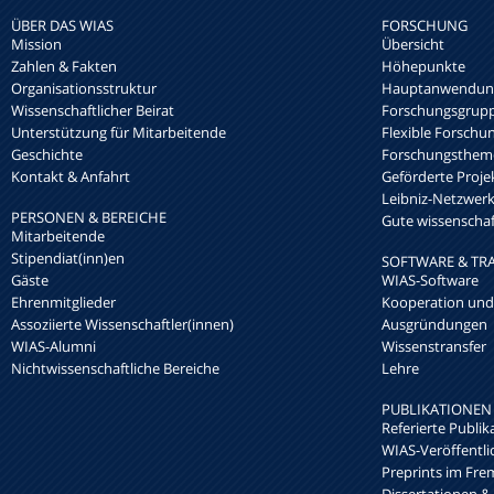
ÜBER DAS WIAS
FORSCHUNG
Mission
Übersicht
Zahlen & Fakten
Höhepunkte
Organisationsstruktur
Hauptanwendung
Wissenschaftlicher Beirat
Forschungsgrup
Unterstützung für Mitarbeitende
Flexible Forschu
Geschichte
Forschungsthem
Kontakt & Anfahrt
Geförderte Proje
Leibniz-Netzwe
PERSONEN & BEREICHE
Gute wissenschaft
Mitarbeitende
Stipendiat(inn)en
SOFTWARE & TR
Gäste
WIAS-Software
Ehrenmitglieder
Kooperation und
Assoziierte Wissenschaftler(innen)
Ausgründungen
WIAS-Alumni
Wissenstransfer
Nichtwissenschaftliche Bereiche
Lehre
PUBLIKATIONEN
Referierte Publik
WIAS-Veröffentl
Preprints im Fre
Dissertationen &