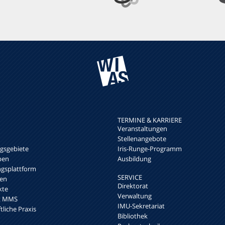
TERMINE & KARRIERE
Veranstaltungen
Stellenangebote
sgebiete
Iris-Runge-Programm
pen
Ausbildung
ngsplattform
SERVICE
en
Direktorat
kte
Verwaltung
rk MMS
IMU-Sekretariat
liche Praxis
Bibliothek