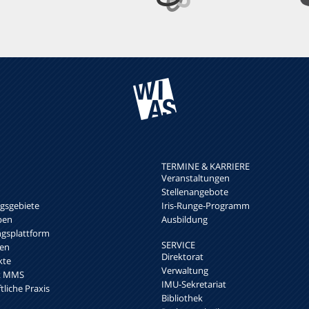
TERMINE & KARRIERE
Veranstaltungen
Stellenangebote
sgebiete
Iris-Runge-Programm
pen
Ausbildung
ngsplattform
SERVICE
en
Direktorat
kte
Verwaltung
rk MMS
IMU-Sekretariat
liche Praxis
Bibliothek