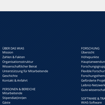
ÜBER DAS WIAS
FORSCHUNG
Mission
Übersicht
Zahlen & Fakten
Höhepunkte
Organisationsstruktur
Hauptanwendung
Wissenschaftlicher Beirat
Forschungsgrup
Unterstützung für Mitarbeitende
Flexible Forschu
Geschichte
Forschungsthem
Kontakt & Anfahrt
Geförderte Proje
Leibniz-Netzwe
PERSONEN & BEREICHE
Gute wissenschaft
Mitarbeitende
Stipendiat(inn)en
SOFTWARE & TR
Gäste
WIAS-Software