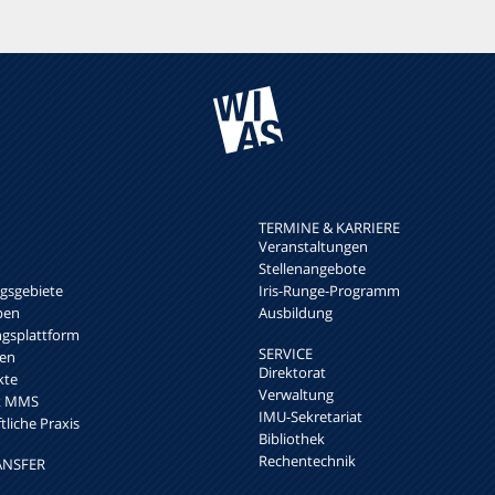
TERMINE & KARRIERE
Veranstaltungen
Stellenangebote
sgebiete
Iris-Runge-Programm
pen
Ausbildung
ngsplattform
SERVICE
en
Direktorat
kte
Verwaltung
rk MMS
IMU-Sekretariat
liche Praxis
Bibliothek
Rechentechnik
ANSFER