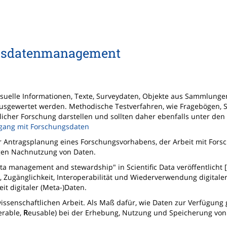
gsdatenmanagement
isuelle Informationen, Texte, Surveydaten, Objekte aus Sammlunge
r ausgewertet werden. Methodische Testverfahren, wie Fragebögen, 
icher Forschung darstellen und sollten daher ebenfalls unter den 
mgang mit Forschungsdaten
 Antragsplanung eines Forschungsvorhabens, der Arbeit mit Fors
igen Nachnutzung von Daten.
ata management and stewardship" in Scientific Data veröffentlicht 
it, Zugänglichkeit, Interoperabilität und Wiederverwendung digitale
it digitaler (Meta-)Daten.
ssenschaftlichen Arbeit. Als Maß dafür, wie Daten zur Verfügung g
erable,
R
eusable) bei der Erhebung, Nutzung und Speicherung von