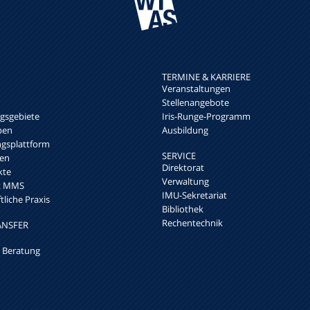
TERMINE & KARRIERE
Veranstaltungen
Stellenangebote
sgebiete
Iris-Runge-Programm
pen
Ausbildung
ngsplattform
SERVICE
en
Direktorat
kte
Verwaltung
rk MMS
IMU-Sekretariat
liche Praxis
Bibliothek
Rechentechnik
ANSFER
 Beratung