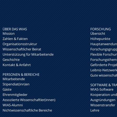
ÜBER DAS WIAS
FORSCHUNG
Mission
Übersicht
Zahlen & Fakten
Höhepunkte
Organisationsstruktur
Hauptanwendung
Wissenschaftlicher Beirat
Forschungsgrup
Unterstützung für Mitarbeitende
Flexible Forschu
Geschichte
Forschungsthem
Kontakt & Anfahrt
Geförderte Proje
Leibniz-Netzwe
PERSONEN & BEREICHE
Gute wissenschaft
Mitarbeitende
Stipendiat(inn)en
SOFTWARE & TR
Gäste
WIAS-Software
Ehrenmitglieder
Kooperation und
Assoziierte Wissenschaftler(innen)
Ausgründungen
WIAS-Alumni
Wissenstransfer
Nichtwissenschaftliche Bereiche
Lehre