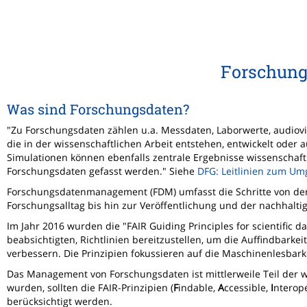
Forschun
Was sind Forschungsdaten?
"Zu Forschungsdaten zählen u.a. Messdaten, Laborwerte, audiov
die in der wissenschaftlichen Arbeit entstehen, entwickelt ode
Simulationen können ebenfalls zentrale Ergebnisse wissenschaftl
Forschungsdaten gefasst werden." Siehe
DFG: Leitlinien zum U
Forschungsdatenmanagement (FDM) umfasst die Schritte von der
Forschungsalltag bis hin zur Veröffentlichung und der nachhalt
Im Jahr 2016 wurden die "FAIR Guiding Principles for scientific d
beabsichtigten, Richtlinien bereitzustellen, um die Auffindbarke
verbessern. Die Prinzipien fokussieren auf die Maschinenlesbarke
Das Management von Forschungsdaten ist mittlerweile Teil der wi
wurden, sollten die FAIR-Prinzipien (
F
indable,
A
ccessible,
I
nterop
berücksichtigt werden.