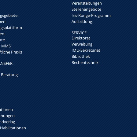
Veranstaltungen
Stellenangebote
sgebiete
Iris-Runge-Programm
pen
Ausbildung
ngsplattform
SERVICE
en
Direktorat
kte
Verwaltung
rk MMS
IMU-Sekretariat
liche Praxis
Bibliothek
Rechentechnik
ANSFER
 Beratung
ationen
ichungen
mdverlag
 Habilitationen