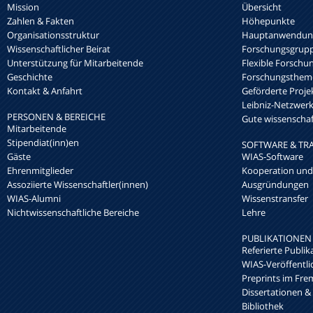
Mission
Übersicht
Zahlen & Fakten
Höhepunkte
Organisationsstruktur
Hauptanwendung
Wissenschaftlicher Beirat
Forschungsgrup
Unterstützung für Mitarbeitende
Flexible Forschu
Geschichte
Forschungsthem
Kontakt & Anfahrt
Geförderte Proje
Leibniz-Netzwe
PERSONEN & BEREICHE
Gute wissenschaft
Mitarbeitende
Stipendiat(inn)en
SOFTWARE & TR
Gäste
WIAS-Software
Ehrenmitglieder
Kooperation und
Assoziierte Wissenschaftler(innen)
Ausgründungen
WIAS-Alumni
Wissenstransfer
Nichtwissenschaftliche Bereiche
Lehre
PUBLIKATIONEN
Referierte Publik
WIAS-Veröffentl
Preprints im Fre
Dissertationen &
Bibliothek