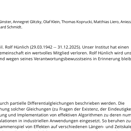
nster, Annegret Glitzky, Olaf Klein, Thomas Koprucki, Matthias Liero, Anieza
hard Schmidt.
l. Rolf Hünlich (29.03.1942 -- 31.12.2025). Unser Institut hat einen
meinschaft ein wertvolles Mitglied verloren. Rolf Hünlich wird un
t und wegen seines Verantwortungsbewusstseins in Erinnerung blei
rch partielle Differentialgleichungen beschrieben werden. Die
ung solcher Gleichungen (zu Fragen der Existenz, der Eindeutigke
cklung und Implementation von effektiven Algorithmen zu deren nu
ationen in industriellen Anwendungen eingesetzt. So beruhen zu
ammenspiel von Effekten auf verschiedenen Längen- und Zeitskale