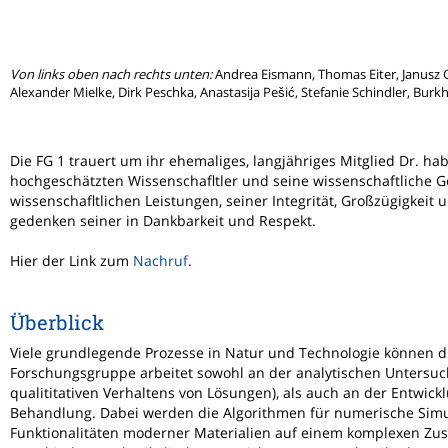
Von links oben nach rechts unten:
Andrea Eismann, Thomas Eiter, Janusz Gi
Alexander Mielke, Dirk Peschka, Anastasija Pešić, Stefanie Schindler, Burk
Die FG 1 trauert um ihr ehemaliges, langjähriges Mitglied Dr. habi
hochgeschätzten Wissenschafltler und seine wissenschaftliche Ge
wissenschafltlichen Leistungen, seiner Integrität, Großzügigkei
gedenken seiner in Dankbarkeit und Respekt.
Hier der Link zum
Nachruf
.
Überblick
Viele grundlegende Prozesse in Natur und Technologie können du
Forschungsgruppe arbeitet sowohl an der analytischen Untersuch
qualititativen Verhaltens von Lösungen), als auch an der Entwi
Behandlung. Dabei werden die Algorithmen für numerische Simul
Funktionalitäten moderner Materialien auf einem komplexen Zus