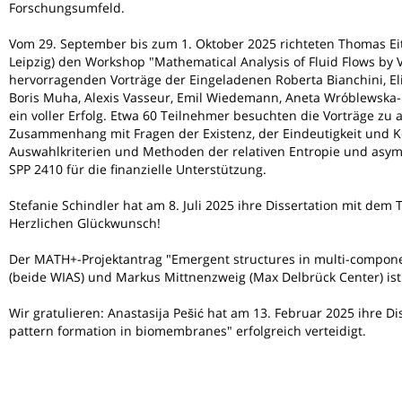
Forschungsumfeld.
Vom 29. September bis zum 1. Oktober 2025 richteten Thomas Eiter
Leipzig) den Workshop "Mathematical Analysis of Fluid Flows by 
hervorragenden Vorträge der Eingeladenen Roberta Bianchini, Eli
Boris Muha, Alexis Vasseur, Emil Wiedemann, Aneta Wróblewska-K
ein voller Erfolg. Etwa 60 Teilnehmer besuchten die Vorträge z
Zusammenhang mit Fragen der Existenz, der Eindeutigkeit und K
Auswahlkriterien und Methoden der relativen Entropie und asy
SPP 2410 für die finanzielle Unterstützung.
Stefanie Schindler hat am 8. Juli 2025 ihre Dissertation mit dem T
Herzlichen Glückwunsch!
Der MATH+-Projektantrag "Emergent structures in multi-compone
(beide WIAS) und Markus Mittnenzweig (Max Delbrück Center) is
Wir gratulieren: Anastasija Pešić hat am 13. Februar 2025 ihre Di
pattern formation in biomembranes" erfolgreich verteidigt.