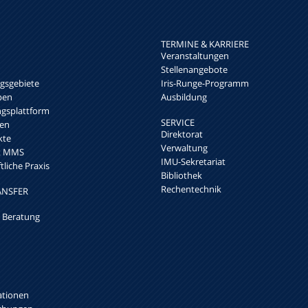
TERMINE & KARRIERE
Veranstaltungen
Stellenangebote
sgebiete
Iris-Runge-Programm
pen
Ausbildung
ngsplattform
SERVICE
en
Direktorat
kte
Verwaltung
rk MMS
IMU-Sekretariat
liche Praxis
Bibliothek
Rechentechnik
ANSFER
 Beratung
ationen