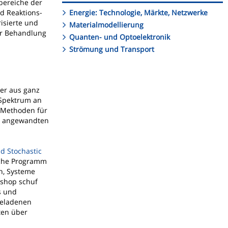
bereiche der
Energie: Technologie, Märkte, Netzwerke
d Reaktions-
isierte und
Materialmodellierung
zur Behandlung
Quanten- und Optoelektronik
Strömung und Transport
mer aus ganz
 Spektrum an
e Methoden für
en angewandten
d Stochastic
iche Programm
n, Systeme
kshop schuf
s und
geladenen
ten über