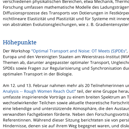
verschiedenen physikalischen Bereichen, etwa Mechanik, Therm
Forschung umfassen mathematische Modelle des Ladungsträgertr
Diffusionsprozesse des Transports von Dotierungen in Festkörper
nichtlineare Elastizität und Plastizität und für Systeme mit i
von abstrakten Evolutionsgleichungen, wie z. B. Gradientensyst
Höhepunkte
Der Workshop
”Optimal Transport and Noise: OT Meets (S)PDEs”
,
Europa und den Vereinigten Staaten am Weierstrass-Institut (W
Themen ab, darunter angepasster optimaler Transport, Ungleich
SPDEs sowie Fragen zur Regularisierung und Synchronisation 
optimalen Transport in der Biologie.
Am 12. und 13. Februar nahmen mehr als 20 Teilnehmerinnen 
Analysis -- Rough Women Reach Out!”
teil, der eine Gruppe her
umfasste inspirierende Vorträge zu einem breiten Spektrum an 
wechselwirkender Teilchen sowie aktuelle theoretische Fortschri
eine lebendige und unterstützende Atmosphäre, die den Austaus
verwandten Fachgebieten förderte. Neben den Forschungsvortr
Referentinnen. Während dieser Sitzung berichteten sie von pers
Hindernisse, denen sie auf ihrem Weg begegnet waren, und disk