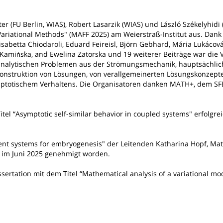
 (FU Berlin, WIAS), Robert Lasarzik (WIAS) und László Székelyhidi 
Variational Methods" (MAFF 2025) am Weierstraß-Institut aus. Dank
sabetta Chiodaroli, Eduard Feireisl, Björn Gebhard, Mária Lukácov
amińska, and Ewelina Zatorska und 19 weiterer Beiträge war die 
u analytischen Problemen aus der Strömungsmechanik, hauptsächlic
onstruktion von Lösungen, von verallgemeinerten Lösungskonzept
mptotischem Verhaltens. Die Organisatoren danken MATH+, dem S
itel “Asymptotic self-similar behavior in coupled systems" erfolgrei
nt systems for embryogenesis" der Leitenden Katharina Hopf, Matt
t im Juni 2025 genehmigt worden.
ssertation mit dem Titel “Mathematical analysis of a variational mod