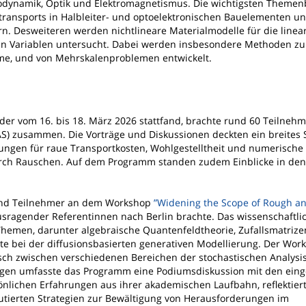
odynamik, Optik und Elektromagnetismus. Die wichtigsten Themen
ansports in Halbleiter- und optoelektronischen Bauelementen un
n. Desweiteren werden nichtlineare Materialmodelle für die linear
nneren Variablen untersucht. Dabei werden insbesondere Methoden 
eme, und von Mehrskalenproblemen entwickelt.
 der vom 16. bis 18. März 2026 stattfand, brachte rund 60 Teilneh
IAS) zusammen. Die Vorträge und Diskussionen deckten ein breites
ungen für raue Transportkosten, Wohlgestelltheit und numerisch
durch Rauschen. Auf dem Programm standen zudem Einblicke in d
und Teilnehmer an dem Workshop
”Widening the Scope of Rough an
ausragender Referentinnen nach Berlin brachte. Das wissenschaftl
Themen, darunter algebraische Quantenfeldtheorie, Zufallsmatrize
tte bei der diffusionsbasierten generativen Modellierung. Der Wor
ch zwischen verschiedenen Bereichen der stochastischen Analysi
ägen umfasste das Programm eine Podiumsdiskussion mit den ein
önlichen Erfahrungen aus ihrer akademischen Laufbahn, reflektier
utierten Strategien zur Bewältigung von Herausforderungen im