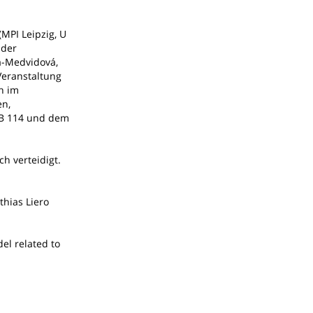
(MPI Leipzig, U
 der
á-Medvidová,
Veranstaltung
h im
en,
FB 114 und dem
ch verteidigt.
hias Liero
el related to