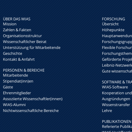
ÜBER DAS WIAS
FORSCHUNG
Mission
Übersicht
Zahlen & Fakten
Höhepunkte
Organisationsstruktur
Hauptanwendung
Wissenschaftlicher Beirat
Forschungsgrup
Unterstützung für Mitarbeitende
Flexible Forschu
Geschichte
Forschungsthem
Kontakt & Anfahrt
Geförderte Proje
Leibniz-Netzwe
PERSONEN & BEREICHE
Gute wissenschaft
Mitarbeitende
Stipendiat(inn)en
SOFTWARE & TR
Gäste
WIAS-Software
Ehrenmitglieder
Kooperation und
Assoziierte Wissenschaftler(innen)
Ausgründungen
WIAS-Alumni
Wissenstransfer
Nichtwissenschaftliche Bereiche
Lehre
PUBLIKATIONEN
Referierte Publik