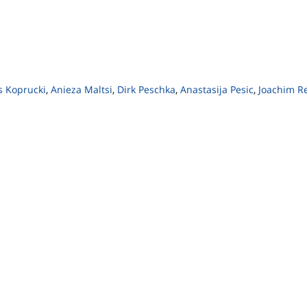
 Koprucki
,
Anieza Maltsi
,
Dirk Peschka
,
Anastasija Pesic
,
Joachim R