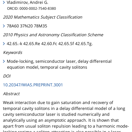
Vladimirov, Andrei G.
ORCID: 0000-0002-7540-8380
2020 Mathematics Subject Classification
78A60 37N20 78M35
2010 Physics and Astronomy Classification Scheme
42.65.-k 42.65.Re 42.60.Fc 42.65.Sf 42.65.Tg.
Keywords
Mode-locking, semiconductor laser, delay differential
equation model, temporal cavity solitons
DOI
10.20347/WIAS.PREPRINT.3001
Abstract
Weak interaction due to gain saturation and recovery of
temporal cavity solitons in a delay differential model of a long
cavity semiconductor laser is studied numerically and
analytically using an asymptotic approach. It is shown that
apart from usual soliton repulsion leading to a harmonic mode-
locking regime a soliton attraction is also possible in a laser