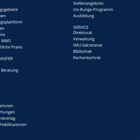
Stellenangebote
sgebiete
Iris-Runge-Programm
pen
Ausbildung
ngsplattform
SERVICE
en
Direktorat
kte
Verwaltung
rk MMS
IMU-Sekretariat
liche Praxis
Bibliothek
Rechentechnik
ANSFER
 Beratung
ationen
ichungen
mdverlag
 Habilitationen