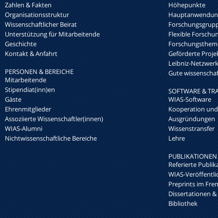
Zahlen & Fakten
Höhepunkte
Organisationsstruktur
Hauptanwendung
Wissenschaftlicher Beirat
Forschungsgrup
Unterstützung für Mitarbeitende
Flexible Forschu
Geschichte
Forschungsthem
Kontakt & Anfahrt
Geförderte Proje
Leibniz-Netzwe
PERSONEN & BEREICHE
Gute wissenschaft
Mitarbeitende
Stipendiat(inn)en
SOFTWARE & TR
Gäste
WIAS-Software
Ehrenmitglieder
Kooperation und
Assoziierte Wissenschaftler(innen)
Ausgründungen
WIAS-Alumni
Wissenstransfer
Nichtwissenschaftliche Bereiche
Lehre
PUBLIKATIONEN
Referierte Publik
WIAS-Veröffentl
Preprints im Fre
Dissertationen &
Bibliothek