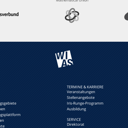
Mathematical Union
TERMINE & KARRIERE
Veranstaltungen
Stellenangebote
sgebiete
Iris-Runge-Programm
pen
Ausbildung
ngsplattform
SERVICE
en
Direktorat
kte