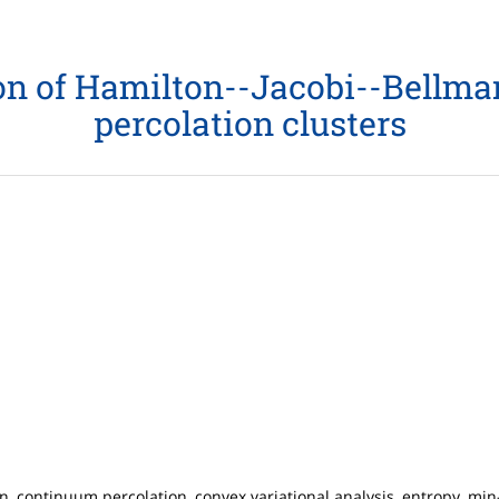
on of Hamilton--Jacobi--Bellma
percolation clusters
n, continuum percolation, convex variational analysis, entropy, m