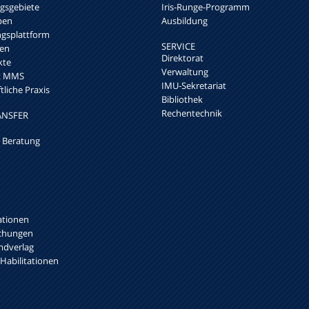
sgebiete
Iris-Runge-Programm
pen
Ausbildung
ngsplattform
SERVICE
en
Direktorat
kte
Verwaltung
rk MMS
IMU-Sekretariat
liche Praxis
Bibliothek
Rechentechnik
ANSFER
 Beratung
ationen
ichungen
mdverlag
 Habilitationen