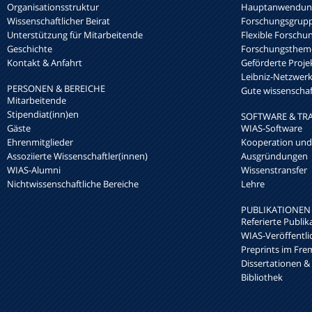
Organisationsstruktur
Hauptanwendung
Wissenschaftlicher Beirat
Forschungsgrup
Unterstützung für Mitarbeitende
Flexible Forschu
Geschichte
Forschungsthem
Kontakt & Anfahrt
Geförderte Proje
Leibniz-Netzwe
PERSONEN & BEREICHE
Gute wissenschaft
Mitarbeitende
Stipendiat(inn)en
SOFTWARE & TR
Gäste
WIAS-Software
Ehrenmitglieder
Kooperation und
Assoziierte Wissenschaftler(innen)
Ausgründungen
WIAS-Alumni
Wissenstransfer
Nichtwissenschaftliche Bereiche
Lehre
PUBLIKATIONEN
Referierte Publik
WIAS-Veröffentl
Preprints im Fre
Dissertationen &
Bibliothek