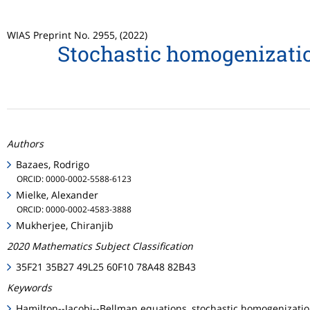
WIAS Preprint No. 2955, (2022)
Stochastic homogenizati
Authors
Bazaes, Rodrigo
ORCID: 0000-0002-5588-6123
Mielke, Alexander
ORCID: 0000-0002-4583-3888
Mukherjee, Chiranjib
2020 Mathematics Subject Classification
35F21 35B27 49L25 60F10 78A48 82B43
Keywords
Hamilton--Jacobi--Bellman equations, stochastic homogenizatio