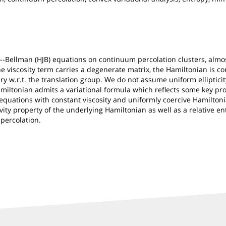
Bellman (HJB) equations on continuum percolation clusters, almost
viscosity term carries a degenerate matrix, the Hamiltonian is co
ary w.r.t. the translation group. We do not assume uniform elliptici
amiltonian admits a variational formula which reflects some key pro
uations with constant viscosity and uniformly coercive Hamiltonia
vity property of the underlying Hamiltonian as well as a relative ent
percolation.