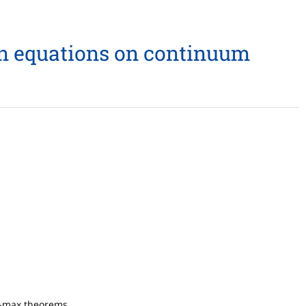
n equations on continuum
in-max theorems