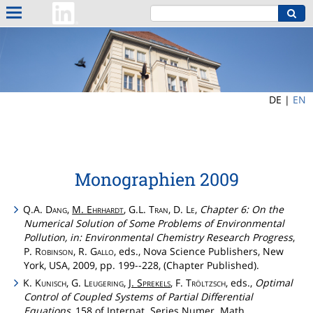
DE |
EN
Monographien 2009
Q.A.
Dang
,
M.
Ehrhardt
, G.L.
Tran
, D.
Le
,
Chapter 6: On the
Numerical Solution of Some Problems of Environmental
Pollution, in: Environmental Chemistry Research Progress
,
P.
Robinson
, R.
Gallo
, eds., Nova Science Publishers, New
York, USA, 2009, pp. 199--228, (Chapter Published).
K.
Kunisch
, G.
Leugering
,
J.
Sprekels
, F.
Tröltzsch
, eds.,
Optimal
Control of Coupled Systems of Partial Differential
Equations
, 158 of Internat. Series Numer. Math.,