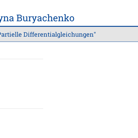
ryna Buryachenko
rtielle Differentialgleichungen"