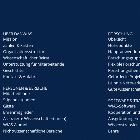
ÜBER DAS WIAS
FORSCHUNG
Mission
Übersicht
Zahlen & Fakten
Höhepunkte
Organisationsstruktur
Hauptanwendung
Wissenschaftlicher Beirat
Forschungsgrup
Unterstützung für Mitarbeitende
Flexible Forschu
Geschichte
Forschungsthem
Kontakt & Anfahrt
Geförderte Proje
Leibniz-Netzwe
PERSONEN & BEREICHE
Gute wissenschaft
Mitarbeitende
Stipendiat(inn)en
SOFTWARE & TR
Gäste
WIAS-Software
Ehrenmitglieder
Kooperation und
Assoziierte Wissenschaftler(innen)
Ausgründungen
WIAS-Alumni
Wissenstransfer
Nichtwissenschaftliche Bereiche
Lehre