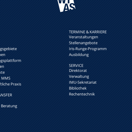
TERMINE & KARRIERE
Veranstaltungen
Stellenangebote
sgebiete
Iris-Runge-Programm
pen
Ausbildung
ngsplattform
SERVICE
en
Direktorat
kte
Verwaltung
rk MMS
IMU-Sekretariat
liche Praxis
Bibliothek
Rechentechnik
ANSFER
 Beratung