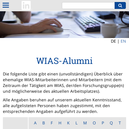
DE |
EN
WIAS-Alumni
Die folgende Liste gibt einen (unvollständigen) Überblick über
ehemalige WIAS-Mitarbeiterinnen und Mitarbeitern (mit dem
Zeitraum der Tätigkeit am WIAS, der/den Forschungsgruppe(n)
und möglicherweise des aktuellen Arbeitsplatzes).
Alle Angaben beruhen auf unserem aktuellen Kenntnisstand,
alle aufgelisteten Personen haben zugestimmt, mit den
entsprechenden Angaben aufgeführt zu werden.
A
B
F
H
K
L
M
O
P
Q
T