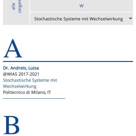
n
a
l
l
e
z
e
i
g
e
W
A
Dr. Andreis, Luisa
@WIAS 2017-2021
Stochastische Systeme mit
Wechselwirkung
Politecnico di Milano, IT
B