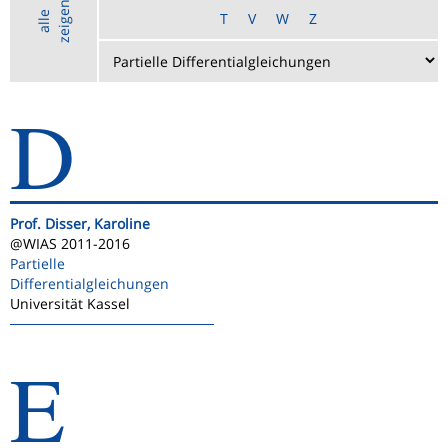
n
a
l
l
e
z
e
i
g
e
T
V
W
Z
D
Prof. Disser, Karoline
@WIAS 2011-2016
Partielle
Differentialgleichungen
Universität Kassel
E