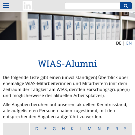
DE |
EN
WIAS-Alumni
Die folgende Liste gibt einen (unvollständigen) Überblick über
ehemalige WIAS-Mitarbeiterinnen und Mitarbeitern (mit dem
Zeitraum der Tätigkeit am WIAS, der/den Forschungsgruppe(n)
und möglicherweise des aktuellen Arbeitsplatzes).
Alle Angaben beruhen auf unserem aktuellen Kenntnisstand,
alle aufgelisteten Personen haben zugestimmt, mit den
entsprechenden Angaben aufgeführt zu werden.
D
E
G
H
K
L
M
N
P
R
S