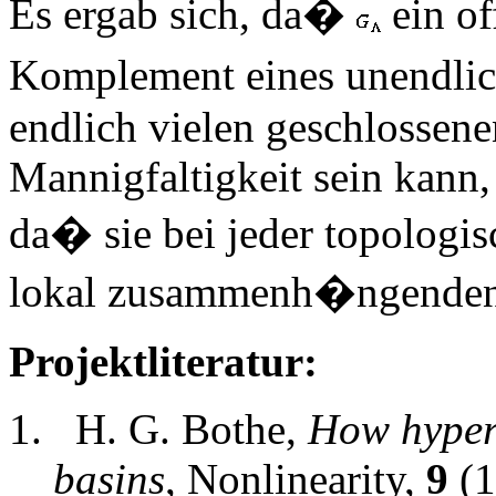
Es ergab sich, da�
ein of
Komplement eines unendlic
endlich vielen geschlossen
Mannigfaltigkeit sein kann, 
da� sie bei jeder topologi
lokal zusammenh�ngende
Projektliteratur:
H. G. Bothe,
How hyperb
basins
, Nonlinearity,
9
(1