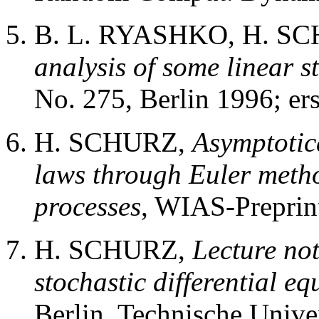
B. L. RYASHKO, H. S
analysis of some linear s
No. 275, Berlin 1996; ers
H. SCHURZ,
Asymptotica
laws through Euler meth
processes
, WIAS-Preprint
H. SCHURZ,
Lecture not
stochastic differential eq
Berlin, Technische Univer