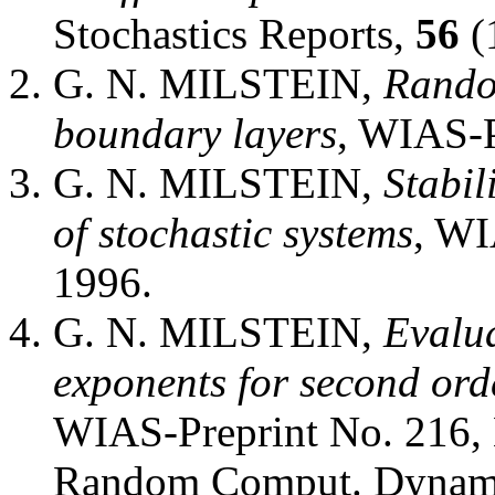
Stochastics Reports,
56
(
G. N. MILSTEIN,
Random
boundary layers
, WIAS-P
G. N. MILSTEIN,
Stabil
of stochastic systems
, WI
1996.
G. N. MILSTEIN,
Evalu
exponents for second or
WIAS-Preprint No. 216, B
Random Comput. Dynam