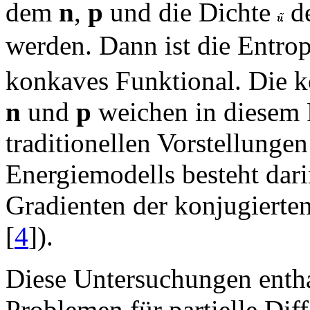
dem
n
,
p
und die Dichte
de
werden. Dann ist die Entro
konkaves Funktional. Die k
n
und
p
weichen in diesem 
traditionellen Vorstellunge
Energiemodells besteht dar
Gradienten der konjugierte
[
4
]).
Diese Untersuchungen entha
Problemen für partielle Dif