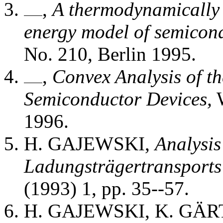
,
A thermodynamically 
energy model of semicond
No. 210, Berlin 1995.
,
Convex Analysis of t
Semiconductor Devices,
W
1996.
H. GAJEWSKI,
Analysis
Ladungsträgertransports 
(1993) 1, pp. 35--57.
H. GAJEWSKI, K. GÄ