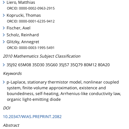
Liero, Matthias
ORCID: 0000-0002-0963-2915
Koprucki, Thomas
ORCID: 0000-0001-6235-9412
Fischer, Axel
Scholz, Reinhard
Glitzky, Annegret
ORCID: 0000-0003-1995-5491
2010 Mathematics Subject Classification
35J92 65M08 35D30 35G60 35J57 35Q79 80M12 80A20
Keywords
p-Laplace, stationary thermistor model, nonlinear coupled
system, finite-volume approximation, existence and
boundedness, self-heating, Arrhenius-like conductivity law,
organic light-emitting diode
DOI
10.20347/WIAS.PREPRINT.2082
Abstract